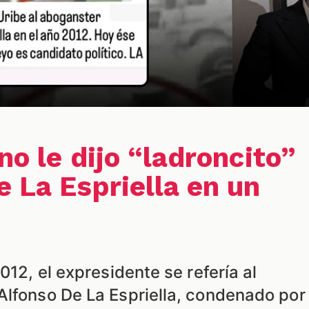
no le dijo “ladroncito”
e La Espriella en un
012, el expresidente se refería al
Alfonso De La Espriella, condenado por