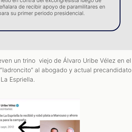
etió en contra del excongresista luego de
eñalara de recibir apoyo de paramilitares en
ara su primer periodo presidencial.
n un trino viejo de Álvaro Uribe Vélez en el
ladroncito” al abogado y actual precandidato
La Espriella.