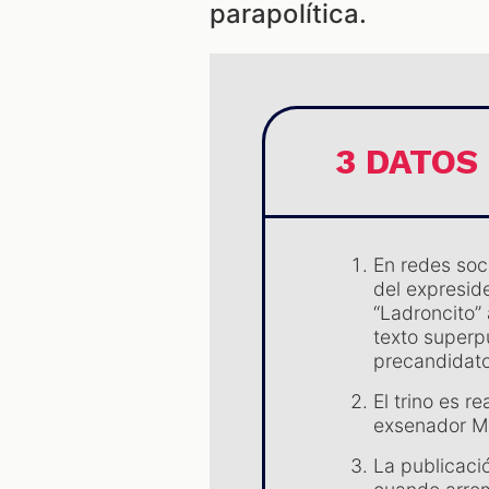
parapolítica.
3 DATOS
En redes soc
del expresid
“Ladroncito” 
texto superp
precandidato
El trino es re
exsenador Mi
La publicaci