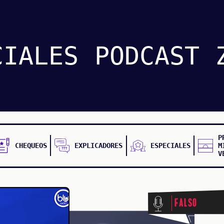
CIALES
PODCAST
P
CHEQUEOS
EXPLICADORES
ESPECIALES
M
V
Falso