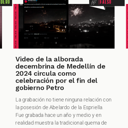
FALSO FALSO FALSO FALSO FALSO FALSO FALSO
FALSO FALSO FALSO F
adero
Falso
Video de la alborada
CUESTIONABLE CUESTIONABLE CUESTIONABLE CUESTIONABLE CUESTIONABLE CUESTIONABLE CUESTIONABLE
CUESTIONABLE CUESTIONABLE CUESTIONABLE CUES
decembrina de Medellín de
2024 circula como
celebración por el fin del
gobierno Petro
La grabación no tiene ninguna relación con
la posesión de Abelardo de la Espriella.
Fue grabada hace un año y medio y en
realidad muestra la tradicional quema de