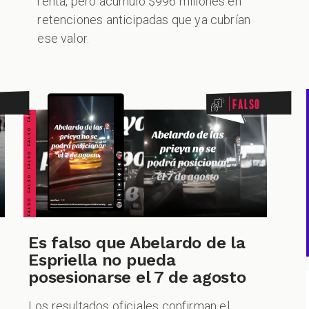
renta, pero acumuló $996 millones en
retenciones anticipadas que ya cubrían
ese valor.
FALSO FALSO FALSO FALSO FALSO FALSO FALSO
Falso
Es falso que Abelardo de la
Espriella no pueda
posesionarse el 7 de agosto
Los resultados oficiales confirman el