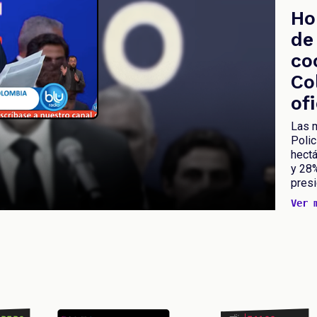
Ho
de
co
Co
of
Las m
Polic
hectá
y 28
presi
Ver 