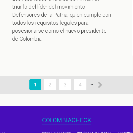
triunfo del líder del movimiento
Defensores de la Patria, quien cumple con
todos los requisitos legales para
posesionarse como el nuevo presidente
de Colombia.
Siguien
…
Página
1
Page
2
Page
3
Page
4
actual
página
COLOMBIACHECK