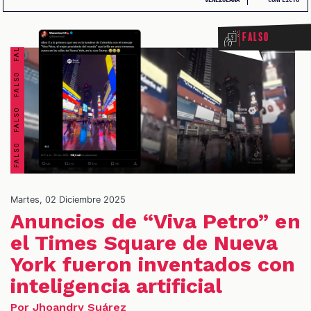
FALSO FALSO FALSO FALSO FALSO FALSO FALSO FALSO
Falso
OS
Martes, 02 Diciembre 2025
Anuncios de “Viva Petro” en
el Times Square de Nueva
York fueron inventados con
inteligencia artificial
Por Jhoandry Suárez