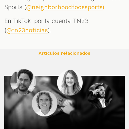
Sports (
.
@neighborhoodfoossports)
En TikTok por la cuenta TN23
(
).
@tn23noticias
Artículos relacionados