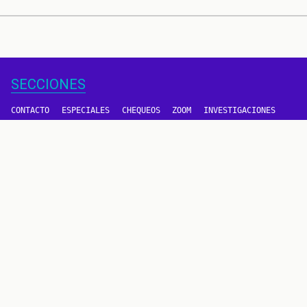
SECCIONES
CONTACTO
ESPECIALES
CHEQUEOS
ZOOM
INVESTIGACIONES
COLOMBIACHECK
SOBRE NOSOTROS
POLÍTICA DE DATOS
PREGUNTAS FRECUENTES
METODOLOGÍA
TÉRMINOS Y CONDICIONES
Un proyecto de