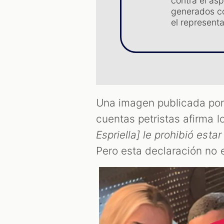
contra el asp
generados co
el representa
Una imagen publicada por 
cuentas petristas afirma l
Espriella] le prohibió esta
Pero esta declaración no e