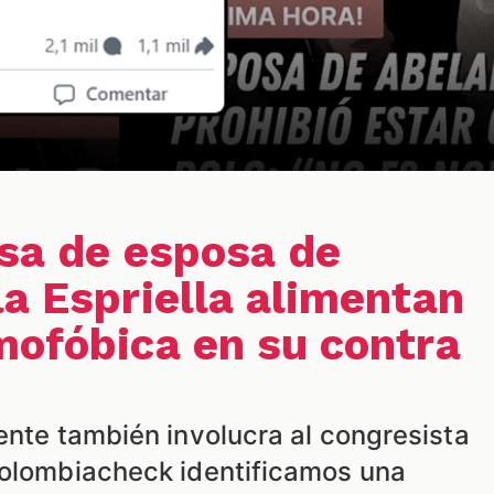
lsa de esposa de
la Espriella alimentan
mofóbica en su contra
ente también involucra al congresista
Colombiacheck identificamos una