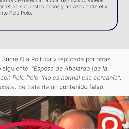
irante de derecha, la cual ha incluido videos
n IA de supuestos besos y abrazos entre él y
nte Polo Polo.
Sucre Ola Política y replicada por otras
o siguiente:
“Esposa de Abelardo [de la
r con Polo Polo: ‘No es normal esa cercanía”
.
xiste. Se trata de un
contenido falso
.