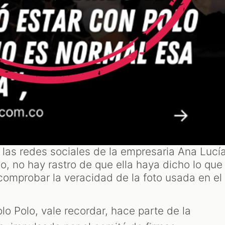
 las redes sociales de la empresaria Ana Lucí
o, no hay rastro de que ella haya dicho lo que
comprobar la veracidad de la foto usada en el
lo Polo, vale recordar, hace parte de la