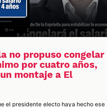
lla no propuso congelar
nimo por cuatro años,
un montaje a El
ue el presidente electo haya hecho ese