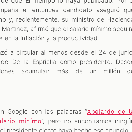
 de que El Tiempo lo haya publicado.
Por e
campaña el entonces candidato aseguró qu
imo y, recientemente, su ministro de Haciend
artínez, afirmó que el salario mínimo seguir
en la inflación y la productividad.
ó a circular al menos desde el 24 de junio
 de De la Espriella como presidente. Desd
aciones acumulan más de un millón d
n Google con las palabras “
Abelardo de l
”, pero no encontramos ningú
salario mínimo
 el presidente electo haya hecho ese anuncio.