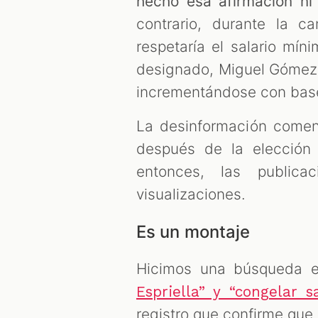
hecho esa afirmación ni
contrario, durante la 
respetaría el salario mín
designado, Miguel Gómez M
incrementándose con base 
La desinformación comenz
después de la elección
entonces, las public
visualizaciones.
Es un montaje
Hicimos una búsqueda e
Espriella” y “congelar 
registro que confirme que