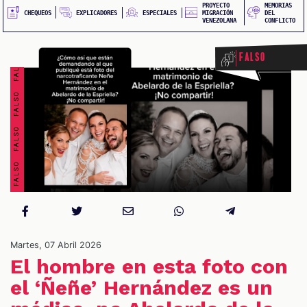
FALSO FALSO FALSO FALSO FALSO FALSO FALSO FALSO
PROYECTO
MEMORIAS
EXPLICADORES
CHEQUEOS
ESPECIALES
MIGRACIÓN
DEL
VENEZOLANA
CONFLICTO
Falso
S
Martes, 07 Abril 2026
El hombre en esta foto con
el ‘Ñeñe’ Hernández es un