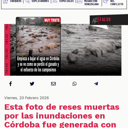
FALSO FALSO FALSO FALSO FALSO FALSO FALSO FALSO
EXPLICADORES
CHEQUEOS
ESPECIALES
MIGRACIÓN
DEL
VENEZOLANA
CONFLICTO
Falso
OS
Viernes, 20 Febrero 2026
Esta foto de reses muertas
por las inundaciones en
Córdoba fue generada con