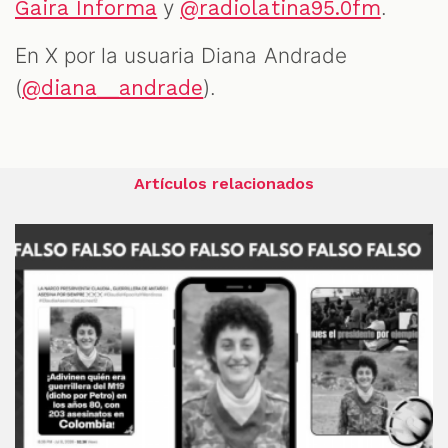
y
.
Gaira Informa
@radiolatina95.0fm
En X por la usuaria Diana Andrade
(
).
@diana__andrade
Artículos relacionados