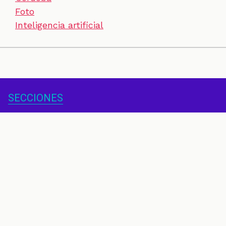
Foto
Inteligencia artificial
SECCIONES
CONTACTO
ESPECIALES
CHEQUEOS
ZOOM
INVESTIGACIONES
COLOMBIACHECK
SOBRE NOSOTROS
POLÍTICA DE DATOS
PREGUNTAS FRECUENTES
METODOLOGÍA
TÉRMINOS Y CONDICIONES
Un proyecto de