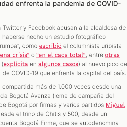
iudad enfrenta la pandemia de COVID-
n Twitter y Facebook acusan a la alcaldesa de
 haberse hecho un estudio fotográfico
errumba”, como
el columnista uribista
escribió
o
, entre
ena crisis”
“en el caos total”
otras
 (
en
) al nuevo pico d
explícita
algunos casos
 de COVID-19 que enfrenta la capital del país.
o compartida más de 1.000 veces desde una
ada Bogotá Avanza (lema de campaña del
de Bogotá por firmas y varios partidos
Miguel
desde el trino de Ghitis y 500, desde un
 cuenta Bogotá Firme, que se autodenomina