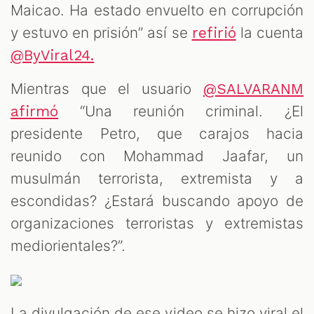
Maicao. Ha estado envuelto en corrupción
y estuvo en prisión” así se
la cuenta
refirió
@ByViral24.
ST
Mientras que el usuario
@SALVARANM
“Una reunión criminal. ¿El
afirmó
presidente Petro, que carajos hacia
reunido con Mohammad Jaafar, un
musulmán terrorista, extremista y a
escondidas? ¿Estará buscando apoyo de
organizaciones terroristas y extremistas
mediorientales?”.
La divulgación de ese video se hizo viral el