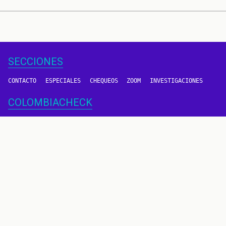
SECCIONES
CONTACTO
ESPECIALES
CHEQUEOS
ZOOM
INVESTIGACIONES
COLOMBIACHECK
SOBRE NOSOTROS
POLÍTICA DE DATOS
PREGUNTAS FRECUENTES
METODOLOGÍA
TÉRMINOS Y CONDICIONES
Un proyecto de