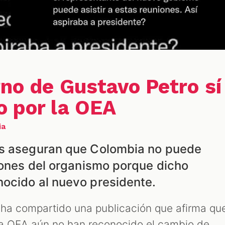
rno de Gustavo Petro sí
o por la OEA
ia
es aseguran que Colombia no puede
niones del organismo porque dicho
ocido al nuevo presidente.
ha compartido una publicación que afirma qu
la OEA aún no han reconocido el cambio de