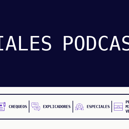
IALES
PODCA
P
CHEQUEOS
EXPLICADORES
ESPECIALES
M
V