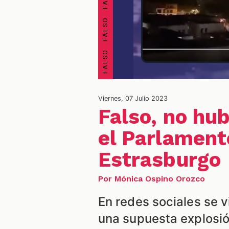
Viernes, 07 Julio 2023
Falso, no hu
el Parlament
Estrasburgo
Por Mónica Ospino Orozco
En redes sociales se v
una supuesta explosió