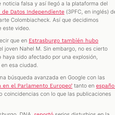
noticia falsa y así llegó a la plataforma del
(3PFC, en inglés) d
n de Datos Independiente
arte Colombiacheck. Así que decidimos
e este video.
decir que en
Estrasburgo también hubo
l joven Nahel M. Sin embargo, no es cierto
 haya sido afectado por una explosión,
s en esa ciudad.
una búsqueda avanzada en Google con las
tanto en
n en el Parlamento Europeo’
españo
 coincidencias con lo que las publicaciones
rasburgo, DNA,
serios disturbios en la
reportó