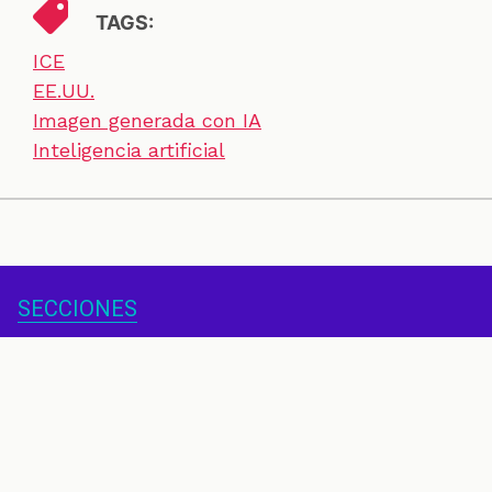
TAGS:
ICE
EE.UU.
Imagen generada con IA
Inteligencia artificial
SECCIONES
CONTACTO
ESPECIALES
CHEQUEOS
ZOOM
INVESTIGACIONES
COLOMBIACHECK
SOBRE NOSOTROS
POLÍTICA DE DATOS
PREGUNTAS FRECUENTES
METODOLOGÍA
TÉRMINOS Y CONDICIONES