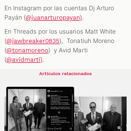
En Instagram por las cuentas Dj Arturo
Payán (
.
@juanarturopayan)
En Threads por los usuarios Matt White
(
), Tonatiuh Moreno
@jawbreaker0835
(
) y Avid Marti
@tonamoreno
(
.
@avidmarti)
Artículos relacionados