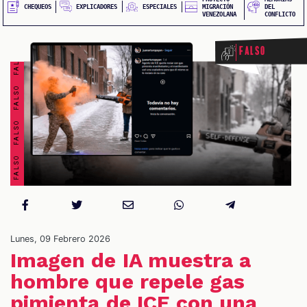
FALSO FALSO FALSO FALSO FALSO FALSO FALSO FALSO
EXPLICADORES
CHEQUEOS
ESPECIALES
MIGRACIÓN
DEL
VENEZOLANA
CONFLICTO
Falso
S
Lunes, 09 Febrero 2026
Imagen de IA muestra a
hombre que repele gas
pimienta de ICE con una