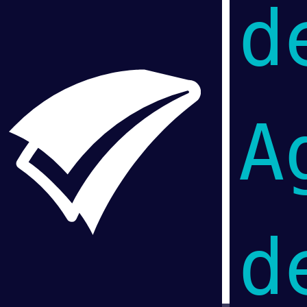
d
A
d