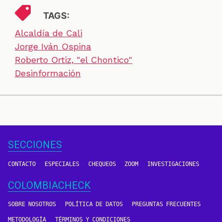
TAGS:
Alcaldía de Cali
Jorge Iván Ospina
Roberto Ortiz, "el Chontico"
Desinformación
SECCIONES
CONTACTO
ESPECIALES
CHEQUEOS
ZOOM
INVESTIGACIONES
COLOMBIACHECK
SOBRE NOSOTROS
POLÍTICA DE DATOS
PREGUNTAS FRECUENTES
METODOLOGÍA
TÉRMINOS Y CONDICIONES