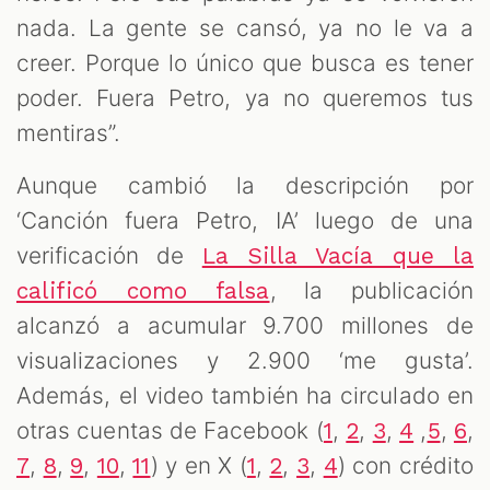
nada. La gente se cansó, ya no le va a
creer. Porque lo único que busca es tener
poder. Fuera Petro, ya no queremos tus
mentiras”.
Aunque cambió la descripción por
‘Canción fuera Petro, IA’ luego de una
verificación de
La Silla Vacía que la
, la publicación
calificó como falsa
alcanzó a acumular 9.700 millones de
visualizaciones y 2.900 ‘me gusta’.
Además, el video también ha circulado en
otras cuentas de Facebook (
,
,
,
,
,
,
1
2
3
4
5
6
,
,
,
,
) y en X (
,
,
,
) con crédito
7
8
9
10
11
1
2
3
4