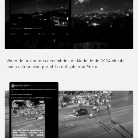
Video de la alborada decembrina de Medellín de 2024 circula
como celebración por el fin del gobierno Petro