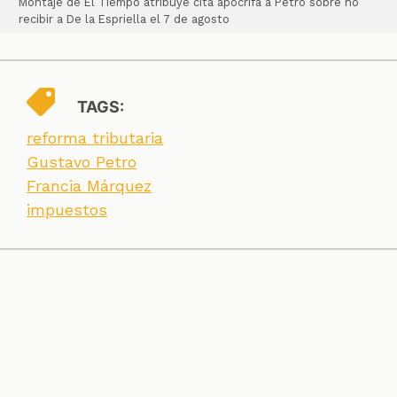
Montaje de El Tiempo atribuye cita apócrifa a Petro sobre no
recibir a De la Espriella el 7 de agosto
TAGS:
reforma tributaria
Gustavo Petro
Francia Márquez
impuestos
SECCIONES
CONTACTO
ESPECIALES
CHEQUEOS
ZOOM
INVESTIGACIONES