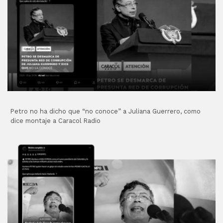
Petro no ha dicho que “no conoce” a Juliana Guerrero, como
dice montaje a Caracol Radio