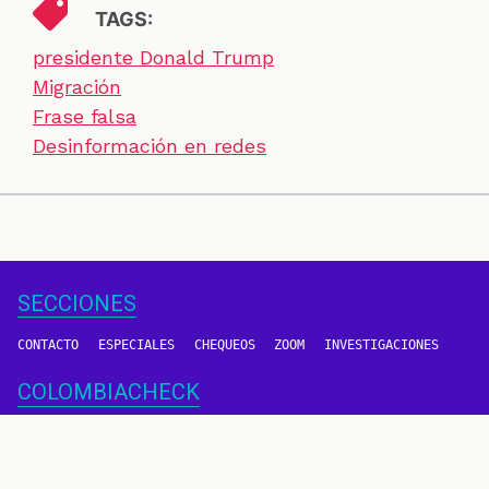
TAGS:
presidente Donald Trump
Migración
Frase falsa
Desinformación en redes
SECCIONES
CONTACTO
ESPECIALES
CHEQUEOS
ZOOM
INVESTIGACIONES
COLOMBIACHECK
SOBRE NOSOTROS
POLÍTICA DE DATOS
PREGUNTAS FRECUENTES
METODOLOGÍA
TÉRMINOS Y CONDICIONES