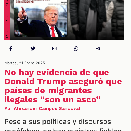
OS
Martes, 21 Enero 2025
No hay evidencia de que
Donald Trump aseguró que
ES
países de migrantes
ilegales “son un asco”
Por Alexander Campos Sandoval
Pese a sus políticas y discursos