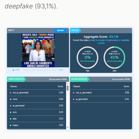
deepfake
(93,1%).