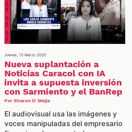
S
Jueves, 13 Marzo 2025
Nueva suplantación a
Noticias Caracol con IA
invita a supuesta inversión
con Sarmiento y el BanRep
Por Sharon D' Mejía
El audiovisual usa las imágenes y
voces manipuladas del empresario