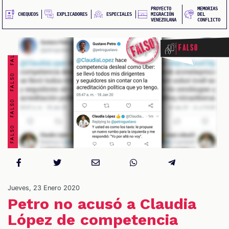
FALSO FALSO FALSO FALSO FALSO FALSO FALSO FALSO
QUEOS
PROYECTO
MEMORIAS
EXPLICADORES
CHEQUEOS
ESPECIALES
MIGRACIÓN
DEL
VENEZOLANA
CONFLICTO
Falso
IONES
Jueves, 23 Enero 2020
Petro no acusó a Claudia
López de competencia