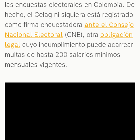
las encuestas electorales en Colombia. De
hecho, el Celag ni siquiera está registrado
como firma encuestadora
ante el Consejo
(CNE), otra
Nacional Electoral
obligación
cuyo incumplimiento puede acarrear
legal
multas de hasta 200 salarios mínimos
mensuales vigentes.