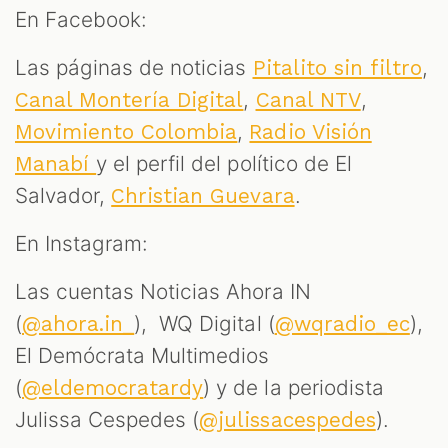
En Facebook:
Las páginas de noticias
,
Pitalito sin filtro
,
,
Canal Montería Digital
Canal NTV
,
Movimiento Colombia
Radio Visión
y el perfil del político de El
Manabí
Salvador,
.
Christian Guevara
En Instagram:
Las cuentas Noticias Ahora IN
(
), WQ Digital (
),
@ahora.in_
@wqradio_ec
El Demócrata Multimedios
(
) y de la periodista
@eldemocratardy
Julissa Cespedes (
).
@julissacespedes