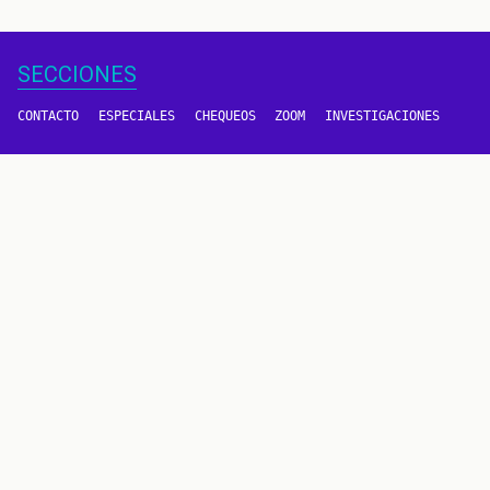
SECCIONES
CONTACTO
ESPECIALES
CHEQUEOS
ZOOM
INVESTIGACIONES
COLOMBIACHECK
SOBRE NOSOTROS
POLÍTICA DE DATOS
PREGUNTAS FRECUENTES
METODOLOGÍA
TÉRMINOS Y CONDICIONES
Un proyecto de
CONTÁCTANOS
METODOLOGÍA