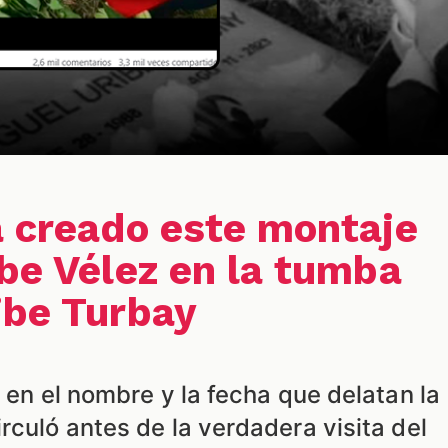
a creado este montaje
ibe Vélez en la tumba
ibe Turbay
s en el nombre y la fecha que delatan la
rculó antes de la verdadera visita del