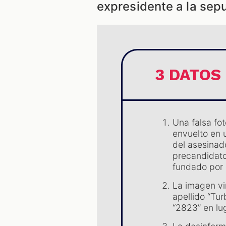
expresidente a la sep
3 DATOS
Una falsa fo
envuelto en 
del asesinad
precandidato
fundado por 
La imagen vi
apellido “Tur
“2823” en lu