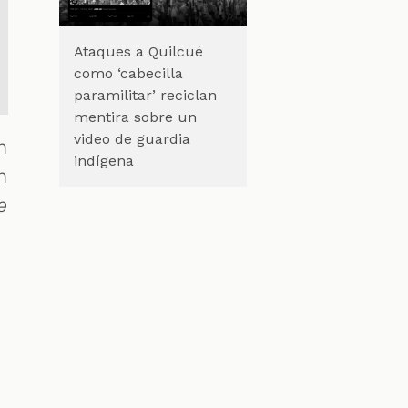
Ataques a Quilcué
como ‘cabecilla
paramilitar’ reciclan
mentira sobre un
video de guardia
n
indígena
n
e