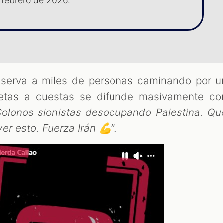
n febrero de 2026.
bserva a miles de personas caminando por u
letas a cuestas se difunde masivamente co
olonos sionistas desocupando Palestina. Qu
er esto. Fuerza Irán 💪
”.