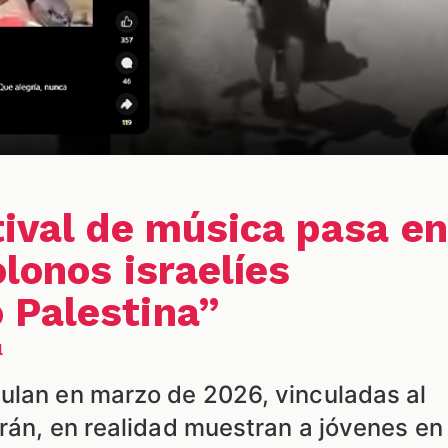
tival de música pasa en
lonos israelíes
 Palestina”
l
ulan en marzo de 2026, vinculadas al
Irán, en realidad muestran a jóvenes en