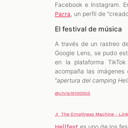
Facebook e Instagram. En
, un perfil de “cread
Parra
El festival de música
A través de un rastreo d
Google Lens, se pudo est
en la plataforma TikTok
acompaña las imágenes e
“
apertura del camping Hell
@chris19100505
♬ The Emptiness Machine - Link
es uno de los fe
Hellfest