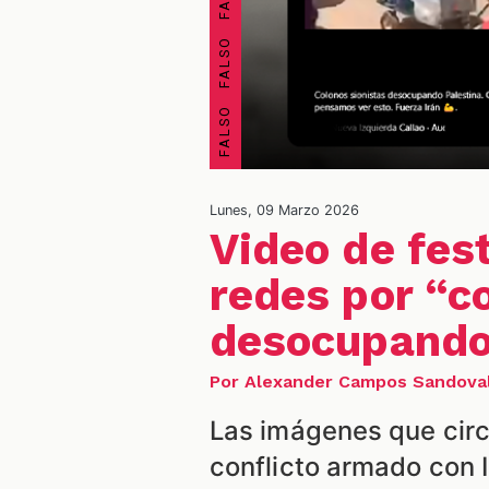
Lunes, 09 Marzo 2026
Video de fes
redes por “co
desocupando
Por Alexander Campos Sandova
Las imágenes que circ
conflicto armado con 