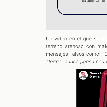
estallaron e
Un video en el que se o
terreno arenoso con ma
mensajes falsos
como: “
C
alegría, nunca pensamos v