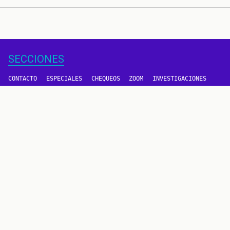
SECCIONES
CONTACTO
ESPECIALES
CHEQUEOS
ZOOM
INVESTIGACIONES
COLOMBIACHECK
SOBRE NOSOTROS
POLÍTICA DE DATOS
PREGUNTAS FRECUENTES
METODOLOGÍA
TÉRMINOS Y CONDICIONES
Un proyecto de
CONTÁCTANOS
METODOLOGÍA