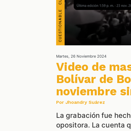
Martes, 26 Noviembre 2024
Video de mas
Bolívar de Bo
noviembre si
Por Jhoandry Suárez
La grabación fue hech
opositora. La cuenta 