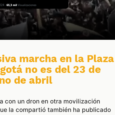
iva marcha en la Plaza
gotá no es del 23 de
no de abril
a con un dron en otra movilización
que la compartió también ha publicado