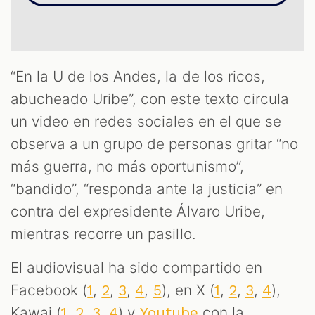
OM
“En la U de los Andes, la de los ricos,
abucheado Uribe”, con este texto circula
un video en redes sociales en el que se
observa a un grupo de personas gritar “no
más guerra, no más oportunismo”,
“bandido”, “responda ante la justicia” en
contra del expresidente Álvaro Uribe,
mientras recorre un pasillo.
El audiovisual ha sido compartido en
Facebook (
,
,
,
,
), en X (
,
,
,
),
1
2
3
4
5
1
2
3
4
Kawai (
,
,
,
) y
con la
1
2
3
4
Youtube