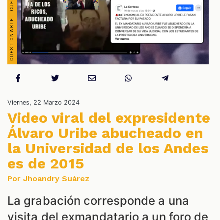
OS
Viernes, 22 Marzo 2024
Video viral del expresidente
Álvaro Uribe abucheado en
ES
la Universidad de los Andes
es de 2015
Por Jhoandry Suárez
La grabación corresponde a una
visita del exmandatario a un foro de