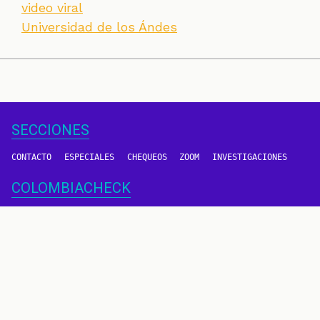
video viral
Universidad de los Ándes
SECCIONES
CONTACTO
ESPECIALES
CHEQUEOS
ZOOM
INVESTIGACIONES
COLOMBIACHECK
SOBRE NOSOTROS
POLÍTICA DE DATOS
PREGUNTAS FRECUENTES
METODOLOGÍA
TÉRMINOS Y CONDICIONES
Un proyecto de