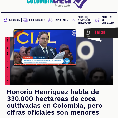
FALSO FALSO FALSO FALSO FALSO FALSO FALSO
20
contenido
principal
UEOS
PROYECTO
MEMORIAS
EXPLICADORES
CHEQUEOS
ESPECIALES
MIGRACIÓN
DEL
VENEZOLANA
CONFLICTO
Falso
ONES
Honorio Henríquez habla de
330.000 hectáreas de coca
cultivadas en Colombia, pero
cifras oficiales son menores