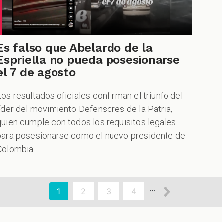
Es falso que Abelardo de la
Espriella no pueda posesionarse
el 7 de agosto
Los resultados oficiales confirman el triunfo del
líder del movimiento Defensores de la Patria,
quien cumple con todos los requisitos legales
para posesionarse como el nuevo presidente de
Colombia.
aginación
Siguien
…
Página
1
Page
2
Page
3
Page
4
actual
página