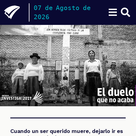
Pasar
07 de Agosto de
al
2026
contenido
principal
CHEQUEOS
INVESTIGACIONES
ESPECIALES
PODCAST
ZOOM
Cuando un ser querido muere, dejarlo ir es