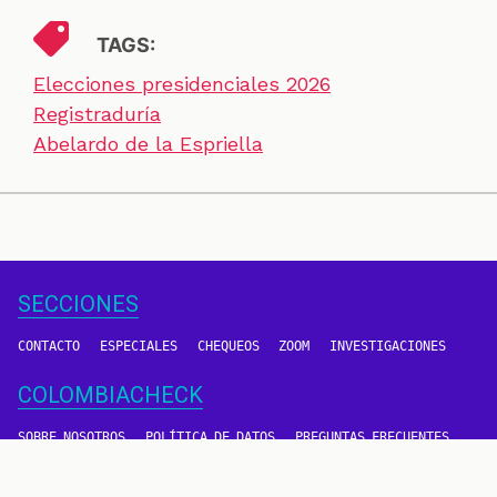
TAGS:
Elecciones presidenciales 2026
Registraduría
Abelardo de la Espriella
SECCIONES
CONTACTO
ESPECIALES
CHEQUEOS
ZOOM
INVESTIGACIONES
COLOMBIACHECK
SOBRE NOSOTROS
POLÍTICA DE DATOS
PREGUNTAS FRECUENTES
METODOLOGÍA
TÉRMINOS Y CONDICIONES