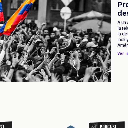
Pr
de
A un 
la re
la de
inclu
Améri
Ver 
PODCAST PODCAST PODCAST PODCAST PODCAST PODCAST PODCAST
PODCAST PODCAST PODCAST PO
st
Podcast