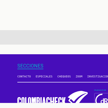
aginación
SECCIONES
CONTACTO
ESPECIALES
CHEQUEOS
ZOOM
INVESTIGACIO
Un proyecto de