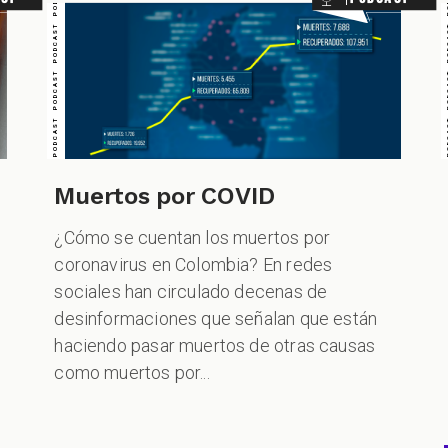
Muertos por COVID
¿Cómo se cuentan los muertos por
coronavirus en Colombia? En redes
sociales han circulado decenas de
desinformaciones que señalan que están
haciendo pasar muertos de otras causas
como muertos por...