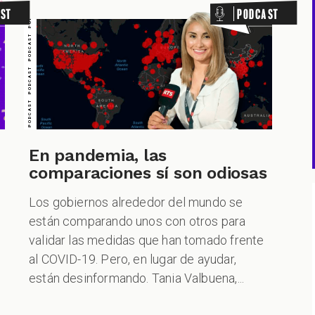
PODCAST PODCAST PODCAST PODCAST PODCAST PODCAST PODCAST
st
Podcast
En pandemia, las
comparaciones sí son odiosas
Los gobiernos alrededor del mundo se
están comparando unos con otros para
validar las medidas que han tomado frente
al COVID-19. Pero, en lugar de ayudar,
están desinformando. Tania Valbuena,...