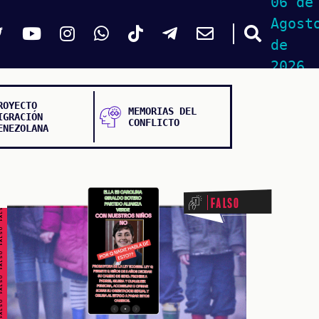
06 de
Agost
de
2026
ROYECTO
MEMORIAS DEL
IGRACIÓN
CONFLICTO
ENEZOLANA
ALSO FALSO FALSO FALSO
Falso