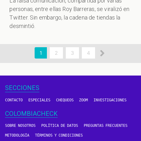
La falsa comunicación, compartida por varias
personas, entre ellas Roy Barreras, se viralizó en
Twitter. Sin embargo, la cadena de tiendas la
desmintió.
aginación
Siguient
Página
1
Page
2
Page
3
Page
4
actual
página
SECCIONES
CONTACTO
ESPECIALES
CHEQUEOS
ZOOM
INVESTIGACIONES
COLOMBIACHECK
SOBRE NOSOTROS
POLÍTICA DE DATOS
PREGUNTAS FRECUENTES
METODOLOGÍA
TÉRMINOS Y CONDICIONES