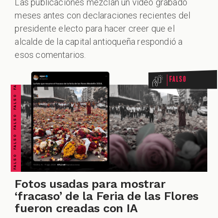
Las publicaciones mezclan un video grabado
meses antes con declaraciones recientes del
ALES
presidente electo para hacer creer que el
FALSO FALSO FALSO FALSO FALSO FALSO FALSO
alcalde de la capital antioqueña respondió a
esos comentarios.
Falso
CAST
Fotos usadas para mostrar
‘fracaso’ de la Feria de las Flores
fueron creadas con IA