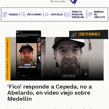
CUESTIONABLE CUESTIONABLE CUESTIONABLE CUESTIONABLE CUESTIONABLE CUESTIONABLE CUESTIONABLE
20
contenido
principal
UEOS
PROYECTO
MEMORIAS
EXPLICADORES
CHEQUEOS
ESPECIALES
MIGRACIÓN
DEL
VENEZOLANA
CONFLICTO
Cuestionable
ONES
‘Fico’ responde a Cepeda, no a
Abelardo, en video viejo sobre
Medellín