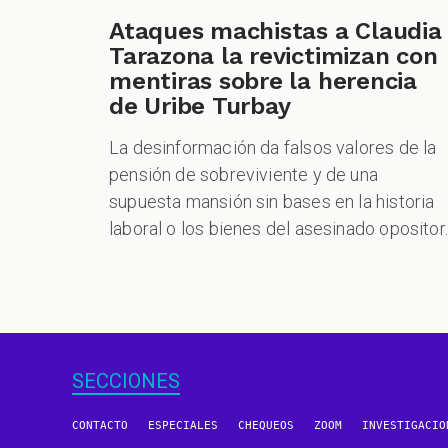
Ataques machistas a Claudia
Tarazona la revictimizan con
mentiras sobre la herencia
de Uribe Turbay
La desinformación da falsos valores de la
pensión de sobreviviente y de una
supuesta mansión sin bases en la historia
laboral o los bienes del asesinado opositor.
SECCIONES
CONTACTO
ESPECIALES
CHEQUEOS
ZOOM
INVESTIGACIO