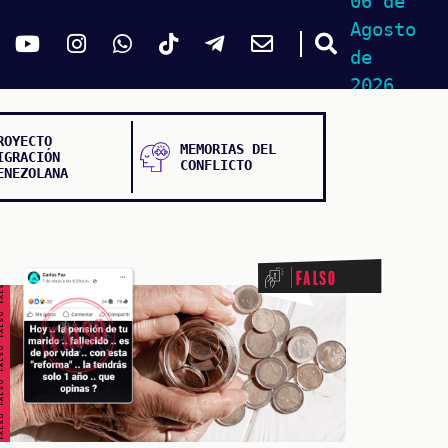
06 de
Agosto
de
2026
ROYECTO
MEMORIAS DEL
IGRACIÓN
CONFLICTO
ENEZOLANA
ALSO FALSO FALSO FALSO
Falso