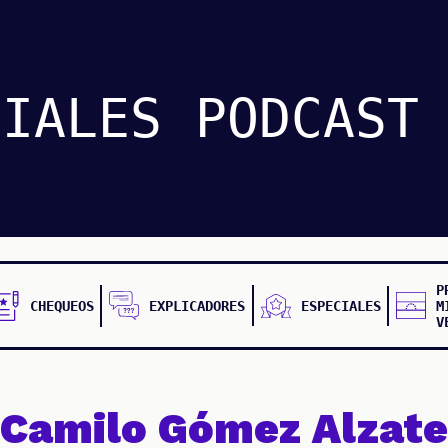
CIALES
PODCAST
P
CHEQUEOS
EXPLICADORES
ESPECIALES
M
V
Camilo Gómez Alzate