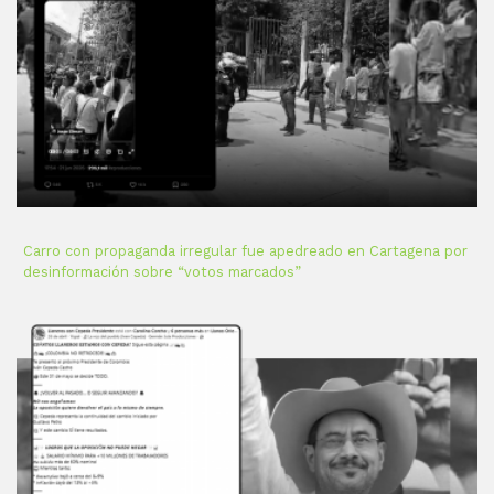
Carro con propaganda irregular fue apedreado en Cartagena por
desinformación sobre “votos marcados”