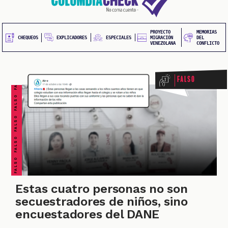
20
contenido
principal
UEOS
PROYECTO
MEMORIAS
FALSO FALSO FALSO FALSO FALSO FALSO FALSO
EXPLICADORES
CHEQUEOS
ESPECIALES
MIGRACIÓN
DEL
VENEZOLANA
CONFLICTO
Falso
ONES
Estas cuatro personas no son
secuestradores de niños, sino
encuestadores del DANE