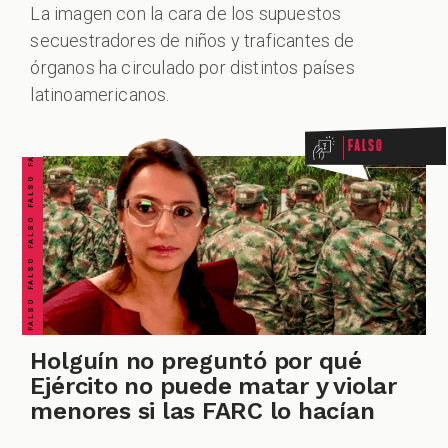
VERDADERO PERO... VERDADERO PERO... VERDADERO PERO... VERDADERO PERO... VERDADERO PERO... VERDADERO PERO... VERDADERO PERO...
La imagen con la cara de los supuestos
secuestradores de niños y traficantes de
FALSO FALSO FALSO FALSO FALSO FALSO FALSO
órganos ha circulado por distintos países
ZOOM
latinoamericanos.
Falso
Holguín no preguntó por qué
Ejército no puede matar y violar
menores si las FARC lo hacían