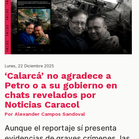
OS
Lunes, 22 Diciembre 2025
‘Calarcá’ no agradece a
Petro o a su gobierno en
chats revelados por
Noticias Caracol
Por Alexander Campos Sandoval
Aunque el reportaje sí presenta
evidencias de graves crímenes, las