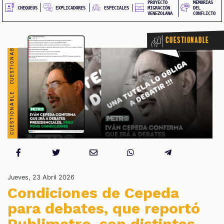
PROYECTO
MEMORIAS
EXPLICADORES
CHEQUEOS
ESPECIALES
MIGRACIÓN
DEL
VENEZOLANA
CONFLICTO
Cuestionable
S
Jueves, 23 Abril 2026
Condiciones de Cepeda
para debates, que reportó
Publimetro, son distintas