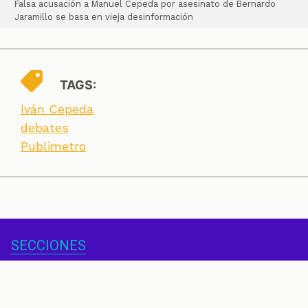
Falsa acusación a Manuel Cepeda por asesinato de Bernardo
Jaramillo se basa en vieja desinformación
TAGS:
Iván Cepeda
debates
Publimetro
SECCIONES
CONTACTO
ESPECIALES
CHEQUEOS
ZOOM
INVESTIGACIONES
COLOMBIACHECK