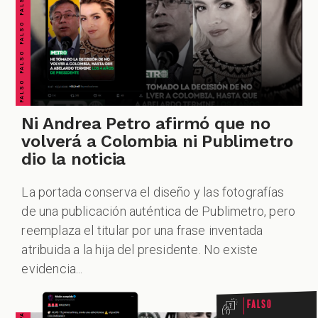
FALSO FALSO FALSO FALSO FALSO FALSO FALSO
ESPECIALES
PODCAST
Ni Andrea Petro afirmó que no
volverá a Colombia ni Publimetro
dio la noticia
La portada conserva el diseño y las fotografías
ZOOM
de una publicación auténtica de Publimetro, pero
reemplaza el titular por una frase inventada
atribuida a la hija del presidente. No existe
evidencia...
Falso