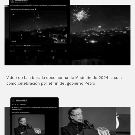
Video de la alborada decembrina de Medellín de 2024 circula
como celebración por el fin del gobierno Petro