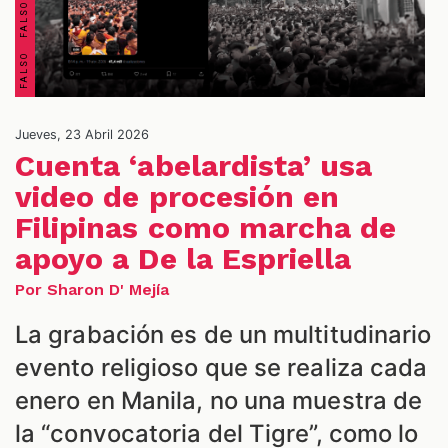
Jueves, 23 Abril 2026
Cuenta ‘abelardista’ usa
video de procesión en
Filipinas como marcha de
ES
apoyo a De la Espriella
Por Sharon D' Mejía
La grabación es de un multitudinario
evento religioso que se realiza cada
enero en Manila, no una muestra de
la “convocatoria del Tigre”, como lo