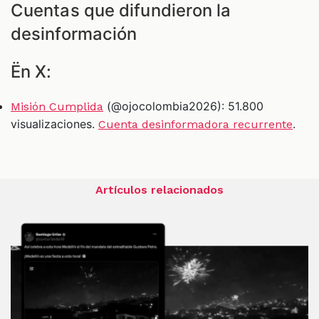
Cuentas que difundieron la
desinformación
Ën X:
(@ojocolombia2026): 51.800
Misión Cumplida
visualizaciones.
.
Cuenta desinformadora recurrente
Artículos relacionados