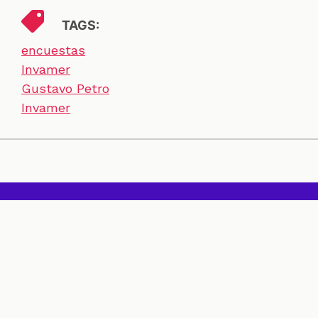
TAGS:
encuestas
Invamer
Gustavo Petro
Invamer
SECCIONES
CONTACTO
ESPECIALES
CHEQUEOS
ZOOM
INVESTIGACIONES
COLOMBIACHECK
SOBRE NOSOTROS
POLÍTICA DE DATOS
PREGUNTAS FRECUENTES
METODOLOGÍA
TÉRMINOS Y CONDICIONES