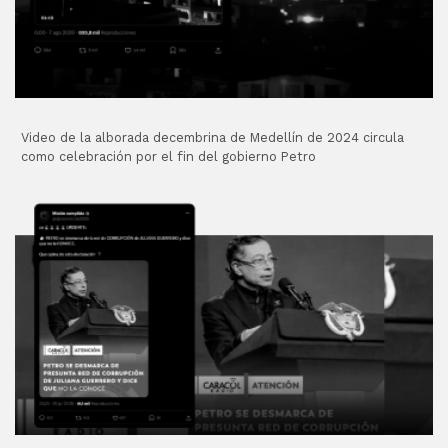
Video de la alborada decembrina de Medellín de 2024 circula
como celebración por el fin del gobierno Petro