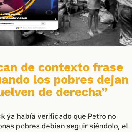
can de contexto frase
uando los pobres dejan
vuelven de derecha”
 ya había verificado que Petro no
onas pobres debían seguir siéndolo, el