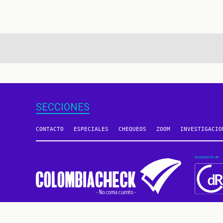
aginación
SECCIONES
CONTACTO
ESPECIALES
CHEQUEOS
ZOOM
INVESTIGACIO
Un proyecto de