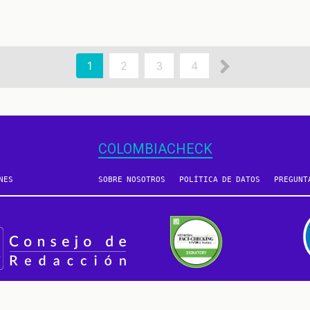
Siguient
Página
1
Page
2
Page
3
Page
4
actual
página
COLOMBIACHECK
NES
SOBRE NOSOTROS
POLÍTICA DE DATOS
PREGUNT