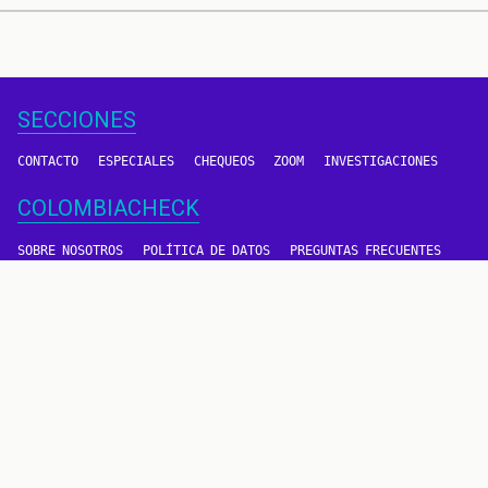
SECCIONES
CONTACTO
ESPECIALES
CHEQUEOS
ZOOM
INVESTIGACIONES
COLOMBIACHECK
SOBRE NOSOTROS
POLÍTICA DE DATOS
PREGUNTAS FRECUENTES
METODOLOGÍA
TÉRMINOS Y CONDICIONES
Un proyecto de
CONTÁCTANOS
METODOLOGÍA