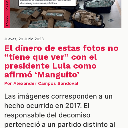
Jueves, 29 Junio 2023
El dinero de estas fotos no
“tiene que ver” con el
presidente Lula como
ES
afirmó ‘Manguito’
Por Alexander Campos Sandoval
Las imágenes corresponden a un
hecho ocurrido en 2017. El
responsable del decomiso
perteneció a un partido distinto al