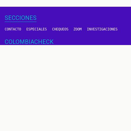
SECCIONES
CONTACTO
ESPECIALES
CHEQUEOS
ZOOM
INVESTIGACIONES
COLOMBIACHECK
SOBRE NOSOTROS
POLÍTICA DE DATOS
PREGUNTAS FRECUENTES
METODOLOGÍA
TÉRMINOS Y CONDICIONES
Un proyecto de
CONTÁCTANOS
METODOLOGÍA