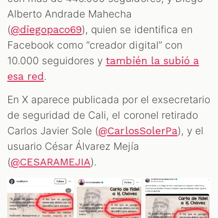
Alberto Andrade Mahecha
(
), quien se identifica en
@diegopaco69
Facebook como “creador digital” con
10.000 seguidores y
también la subió a
.
esa red
En X aparece publicada por el exsecretario
de seguridad de Cali, el coronel retirado
Carlos Javier Sole (
), y el
@CarlosSolerPa
usuario César Álvarez Mejía
(
).
@CESARAMEJIA