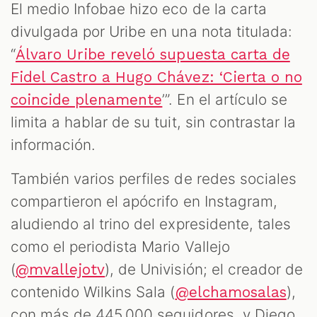
El medio Infobae hizo eco de la carta
divulgada por Uribe en una nota titulada:
“
Álvaro Uribe reveló supuesta carta de
Fidel Castro a Hugo Chávez: ‘Cierta o no
’”. En el artículo se
coincide plenamente
limita a hablar de su tuit, sin contrastar la
información.
También varios perfiles de redes sociales
compartieron el apócrifo en Instagram,
aludiendo al trino del expresidente, tales
como el periodista Mario Vallejo
(
), de Univisión; el creador de
@mvallejotv
contenido Wilkins Sala (
),
@elchamosalas
con más de 445.000 seguidores, y Diego